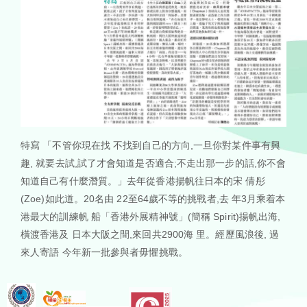
EN
特寫 「不管你現在找 不找到自己的方向,一旦你對某件事有興
趣, 就要去試,試了才會知道是否適合;不走出那一步的話,你不會
知道自己有什麼潛質。」去年從香港揚帆往日本的宋 倩彤
(Zoe)如此道。20名由 22至64歲不等的挑戰者,去 年3月乘着本
港最大的訓練帆 船「香港外展精神號」(簡稱 Spirit)揚帆出海,
橫渡香港及 日本大阪之間,來回共2900海 里。經歷風浪後, 過
來人寄語 今年新一批參與者毋懼挑戰。