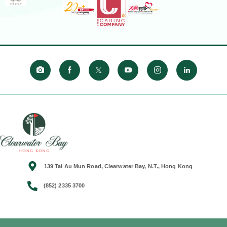
139 Tai Au Mun Road, Clearwater Bay, N.T., Hong Kong
(852) 2335 3700