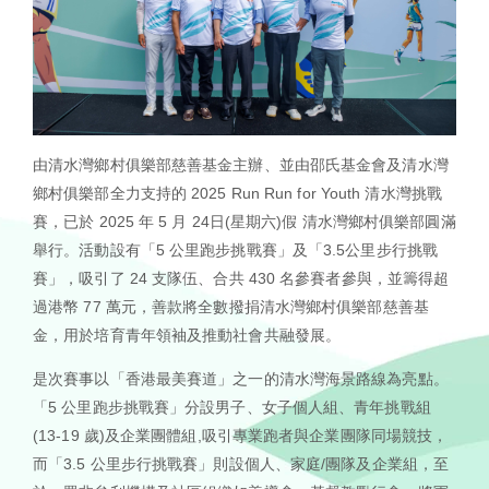
EN
由清水灣鄉村俱樂部慈善基金主辦、並由邵氏基金會及清水灣
鄉村俱樂部全力支持的 2025 Run Run for Youth 清水灣挑戰
賽，已於 2025 年 5 月 24日(星期六)假 清水灣鄉村俱樂部圓滿
舉行。活動設有「5 公里跑步挑戰賽」及「3.5公里步行挑戰
賽」，吸引了 24 支隊伍、合共 430 名參賽者參與，並籌得超
過港幣 77 萬元，善款將全數撥捐清水灣鄉村俱樂部慈善基
金，用於培育青年領袖及推動社會共融發展。
是次賽事以「香港最美賽道」之一的清水灣海景路線為亮點。
「5 公里跑步挑戰賽」分設男子、女子個人組、青年挑戰組
(13-19 歲)及企業團體組,吸引專業跑者與企業團隊同場競技，
而「3.5 公里步行挑戰賽」則設個人、家庭/團隊及企業組，至